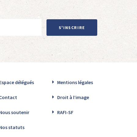
S'INSCRIRE
Espace délégués
Mentions légales
Contact
Droit à l’image
Nous soutenir
RAFI-SF
Nos statuts