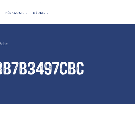
PÉDAGOGIE
MÉDIAS
7cbc
8b7b3497cbc