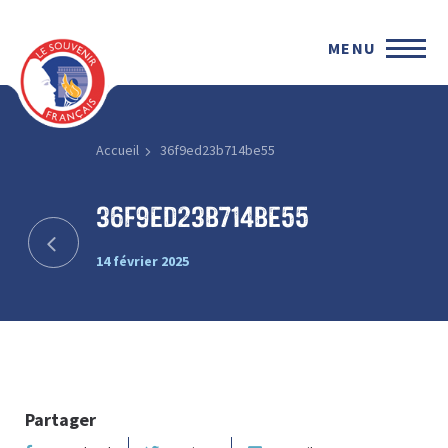
MENU
Accueil
36f9ed23b714be55
36f9ed23b714be55
14 février 2025
Partager