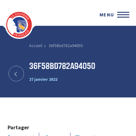
MENU
Accueil
36f58bd782a94050
36f58bd782a94050
27 janvier 2022
Partager