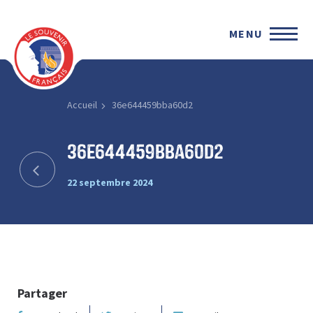
MENU
Accueil
36e644459bba60d2
36e644459bba60d2
22 septembre 2024
Partager