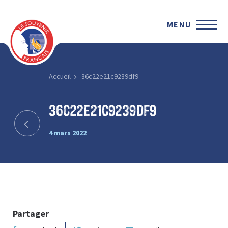
MENU
Accueil
36c22e21c9239df9
36c22e21c9239df9
4 mars 2022
Partager