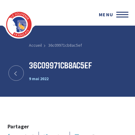
MENU
Accueil
36c09971cb8ac5ef
36c09971cb8ac5ef
9 mai 2022
Partager