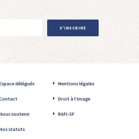
S'INSCRIRE
Espace délégués
Mentions légales
Contact
Droit à l’image
Nous soutenir
RAFI-SF
Nos statuts