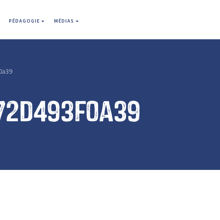
PÉDAGOGIE
MÉDIAS
0a39
72d493f0a39