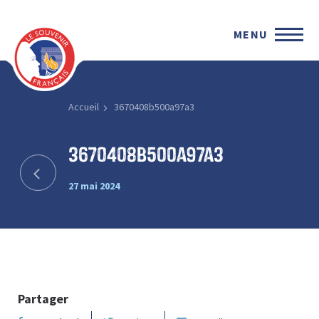
MENU
Accueil
3670408b500a97a3
3670408b500a97a3
27 mai 2024
Partager