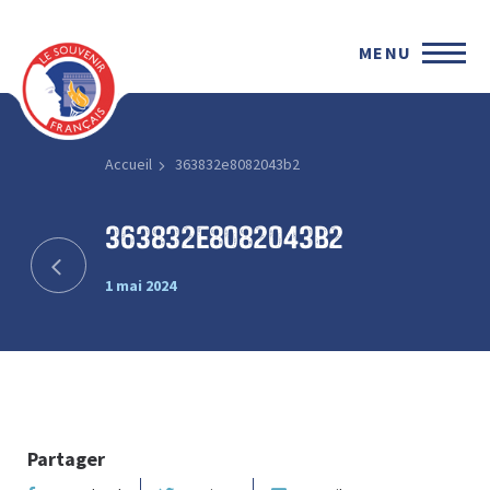
MENU
Accueil
363832e8082043b2
363832e8082043b2
1 mai 2024
Partager