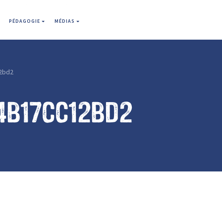
PÉDAGOGIE
MÉDIAS
2bd2
4b17cc12bd2