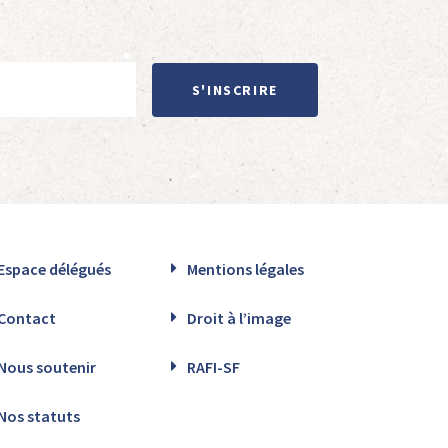
S'INSCRIRE
Espace délégués
Mentions légales
Contact
Droit à l’image
Nous soutenir
RAFI-SF
Nos statuts