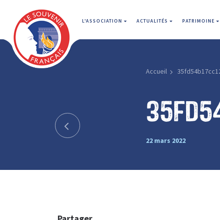
L'ASSOCIATION
ACTUALITÉS
PATRIMOINE
Accueil
35fd54b17cc1
35fd5
22 mars 2022
Partager