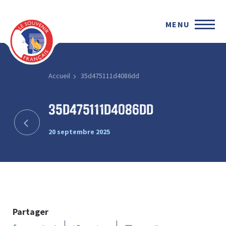
MENU
Accueil
35d475111d4086dd
35d475111d4086dd
20 septembre 2025
Partager