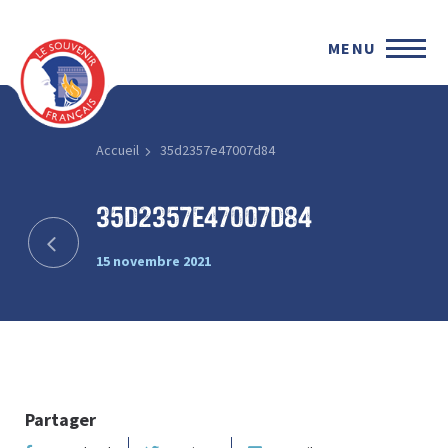
MENU
Accueil
35d2357e47007d84
35d2357e47007d84
15 novembre 2021
Partager