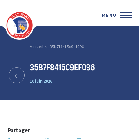
MENU
Accueil
35b7f8415c9ef096
35b7f8415c9ef096
10 juin 2026
Partager