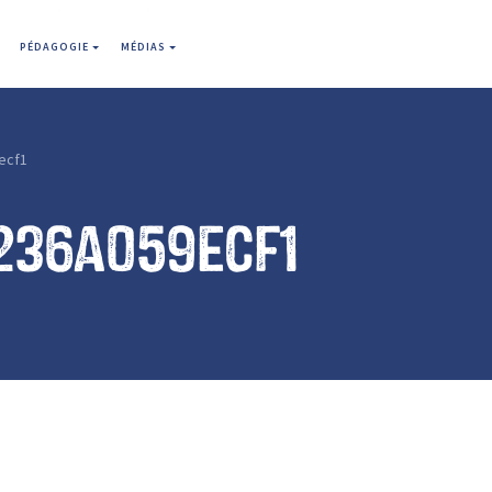
PÉDAGOGIE
MÉDIAS
ecf1
236a059ecf1