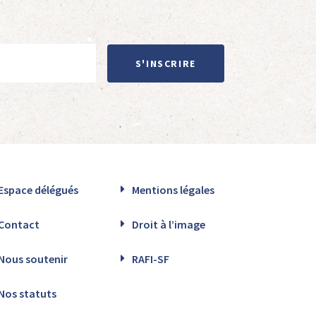
S'INSCRIRE
Espace délégués
Mentions légales
Contact
Droit à l’image
Nous soutenir
RAFI-SF
Nos statuts