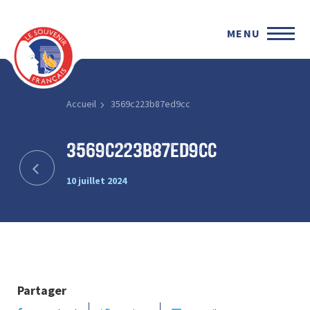
MENU
Accueil
3569c223b87ed9cc
3569c223b87ed9cc
10 juillet 2024
Partager