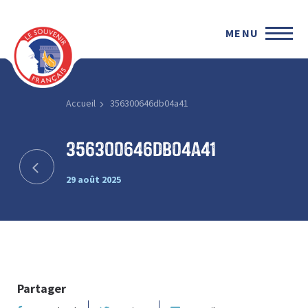
MENU
Accueil
356300646db04a41
356300646db04a41
29 août 2025
Partager