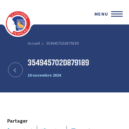
MENU
Accueil
354945702d879189
354945702d879189
10 novembre 2024
Partager