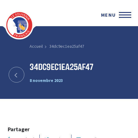
MENU
Accueil
34dc9ec1ea25af47
34dc9ec1ea25af47
8 novembre 2023
Partager