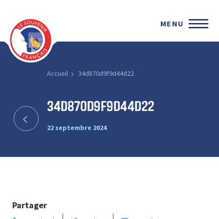
MENU
Accueil
34d870d9f9d44d22
34d870d9f9d44d22
22 septembre 2024
Partager