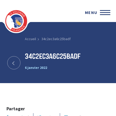
MENU
Accueil
34c2ec3a6c25badf
34c2ec3a6c25badf
6 janvier 2022
Partager