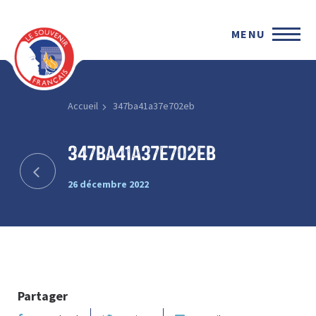
MENU
Accueil
347ba41a37e702eb
347ba41a37e702eb
26 décembre 2022
Partager