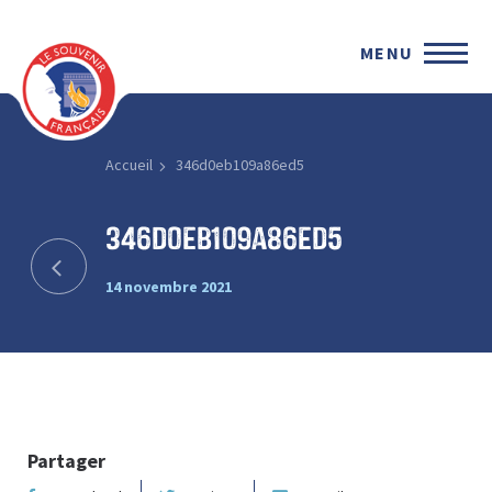
MENU
Accueil
346d0eb109a86ed5
346d0eb109a86ed5
14 novembre 2021
Partager