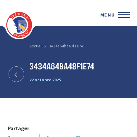
MENU
Accueil
3434a64ba48f1e74
3434a64ba48f1e74
22 octobre 2025
Partager