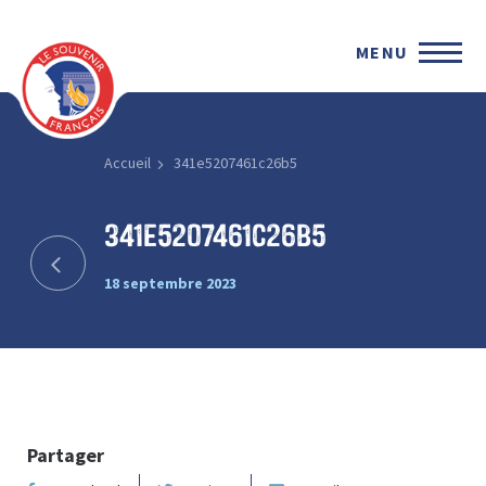
MENU
Accueil
341e5207461c26b5
341e5207461c26b5
18 septembre 2023
Partager