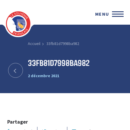
MENU
Accueil
33fb81d7998ba982
33fb81d7998ba982
2 décembre 2021
Partager