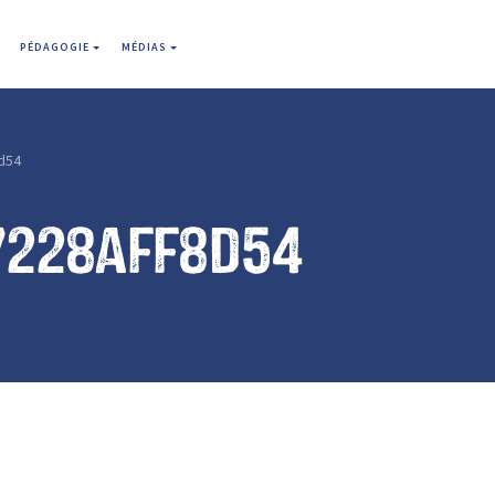
PÉDAGOGIE
MÉDIAS
d54
7228aff8d54