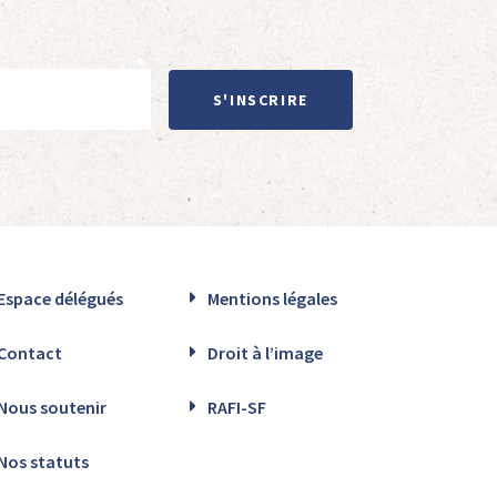
S'INSCRIRE
Espace délégués
Mentions légales
Contact
Droit à l’image
Nous soutenir
RAFI-SF
Nos statuts