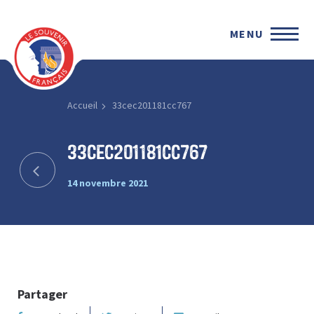
MENU
Accueil
33cec201181cc767
33cec201181cc767
14 novembre 2021
Partager