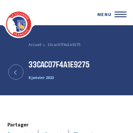
MENU
Accueil
33cac07f4a1e9275
33cac07f4a1e9275
8 janvier 2023
Partager