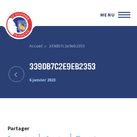
MENU
Accueil
339db7c2e9eb2353
339db7c2e9eb2353
6 janvier 2023
Partager