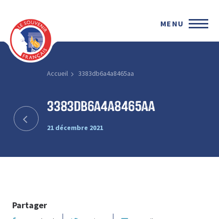
MENU
Accueil
3383db6a4a8465aa
3383db6a4a8465aa
21 décembre 2021
Partager