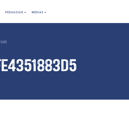
PÉDAGOGIE
MÉDIAS
83d5
fe4351883d5