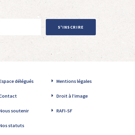
S'INSCRIRE
Espace délégués
Mentions légales
Contact
Droit à l’image
Nous soutenir
RAFI-SF
Nos statuts