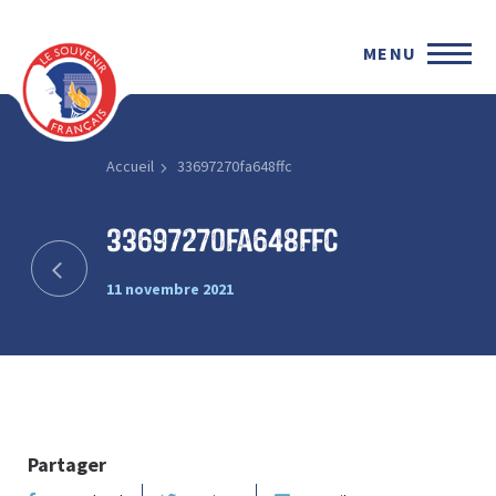
MENU
Accueil
33697270fa648ffc
33697270fa648ffc
11 novembre 2021
Partager