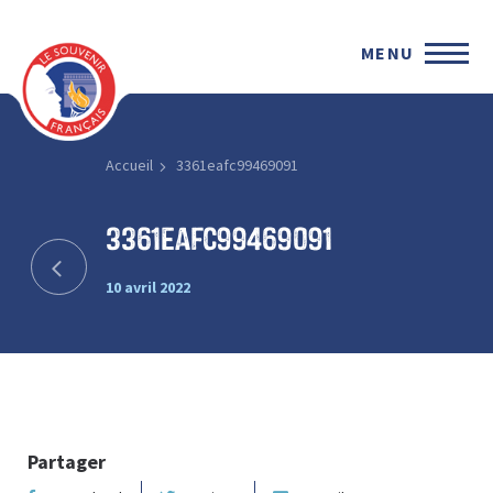
MENU
Accueil
3361eafc99469091
3361eafc99469091
10 avril 2022
Partager