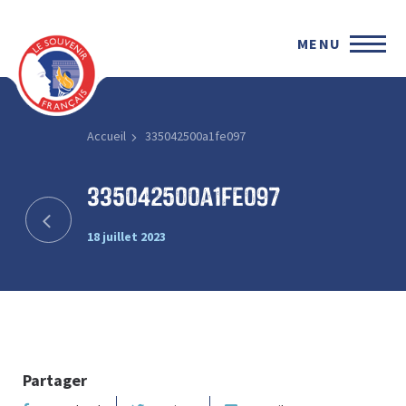
MENU
Accueil
335042500a1fe097
335042500a1fe097
18 juillet 2023
Partager