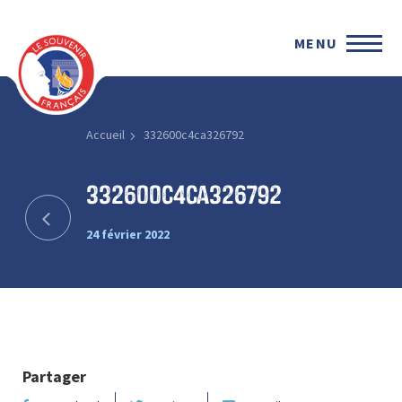
MENU
Accueil
332600c4ca326792
332600c4ca326792
24 février 2022
Partager