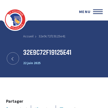
MENU
Accueil
32e9c72f19125e41
32e9c72f19125e41
22 juin 2025
Partager