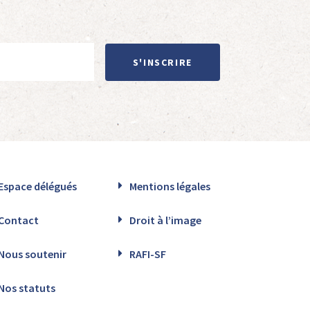
S'INSCRIRE
Espace délégués
Mentions légales
Contact
Droit à l’image
Nous soutenir
RAFI-SF
Nos statuts