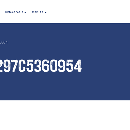
PÉDAGOGIE
MÉDIAS
0954
297c5360954