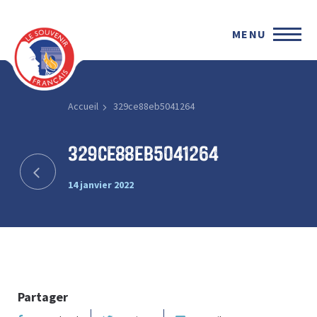
MENU
Accueil
329ce88eb5041264
329ce88eb5041264
14 janvier 2022
Partager