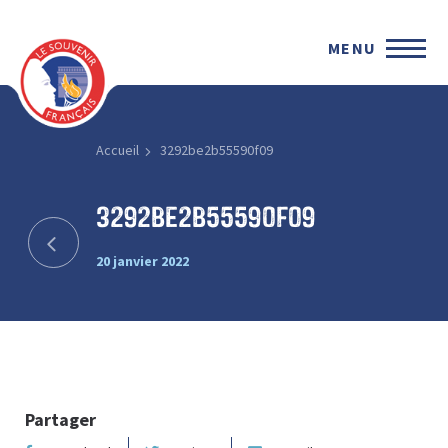
MENU
Accueil
3292be2b55590f09
3292be2b55590f09
20 janvier 2022
Partager