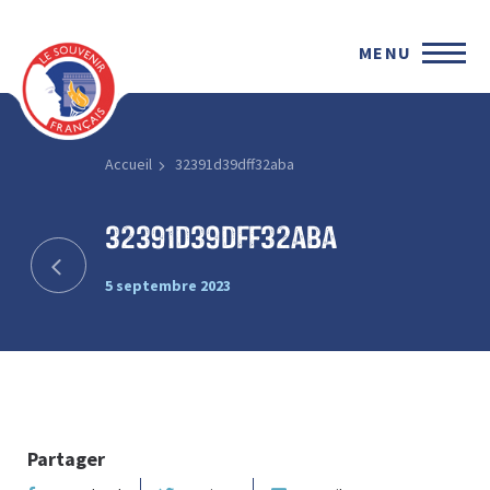
MENU
Accueil
32391d39dff32aba
32391d39dff32aba
5 septembre 2023
Partager