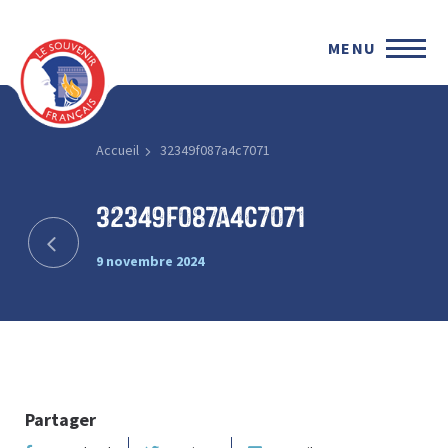
MENU
Accueil
32349f087a4c7071
32349f087a4c7071
9 novembre 2024
Partager