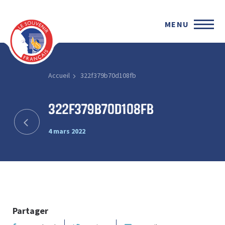
MENU
Accueil
322f379b70d108fb
322f379b70d108fb
4 mars 2022
Partager