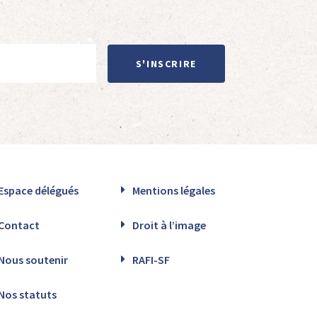
S'INSCRIRE
Espace délégués
Mentions légales
Contact
Droit à l’image
Nous soutenir
RAFI-SF
Nos statuts