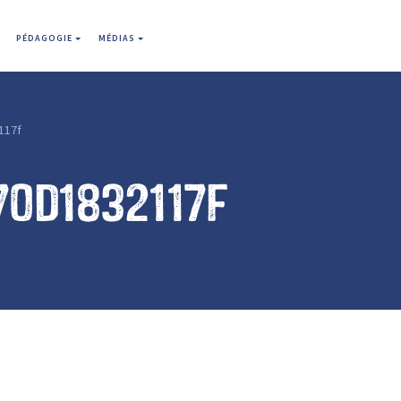
PÉDAGOGIE
MÉDIAS
117f
70d1832117f