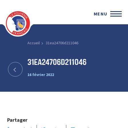
MENU
Accueil
31ea24706d211046
31ea24706d211046
16 février 2022
Partager