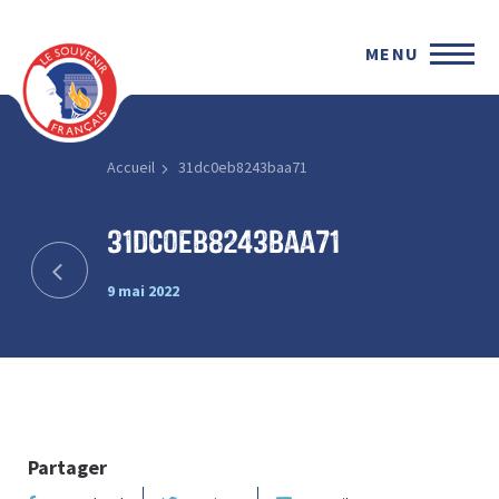
MENU
Accueil
31dc0eb8243baa71
31dc0eb8243baa71
9 mai 2022
Partager