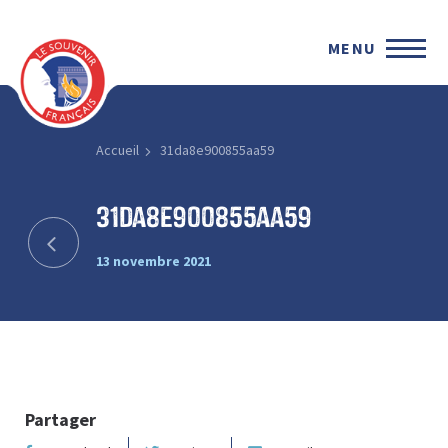
MENU
Accueil
31da8e900855aa59
31da8e900855aa59
13 novembre 2021
Partager