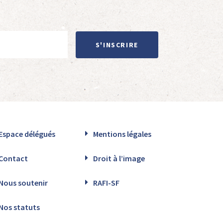
S'INSCRIRE
Espace délégués
Mentions légales
Contact
Droit à l’image
Nous soutenir
RAFI-SF
Nos statuts