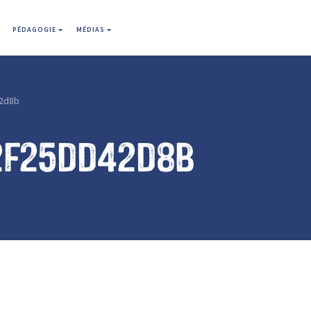
PÉDAGOGIE
MÉDIAS
2d8b
2f25dd42d8b