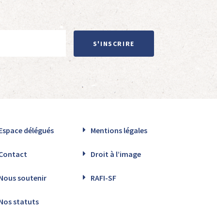
S'INSCRIRE
Espace délégués
Mentions légales
Contact
Droit à l’image
Nous soutenir
RAFI-SF
Nos statuts