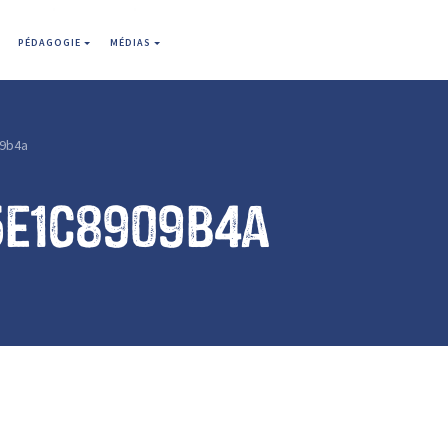
PÉDAGOGIE
MÉDIAS
9b4a
5e1c8909b4a