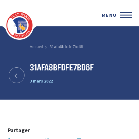
MENU
Accueil
31afa8bfdfe7bd6f
31afa8bfdfe7bd6f
3 mars 2022
Partager