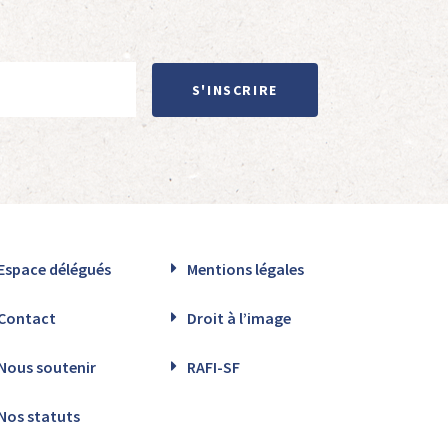
S'INSCRIRE
Espace délégués
Mentions légales
Contact
Droit à l’image
Nous soutenir
RAFI-SF
Nos statuts