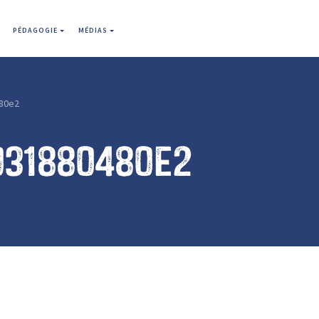
PÉDAGOGIE
MÉDIAS
80e2
031880480e2